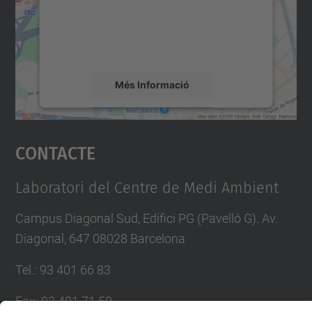
contingut del mapa que pugui recollir dades
sobre la vostra activitat. Reviseu-ne els
detalls i accepteu el servei per veure el
mapa.
Més Informació
Accepta
Contacte
powered by
Usercentrics Consent
Management Platform
Laboratori del Centre de Medi Ambient
Campus Diagonal Sud, Edifici PG (Pavelló G). Av.
Diagonal, 647 08028 Barcelona
Tel.
:
93 401 66 83
Fax
:
93 401 71 50