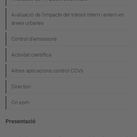
g
Avaluació de l'impacte del trànsit intern i extern en
a
àrees urbanes
c
i
Control d'emissions
ó
Activitat científica
Altres aplicacions control COVs
Directori
On som
Presentació