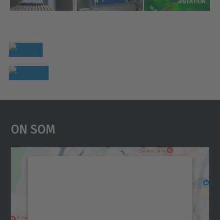
On Som
Necessitem el vostre
consentiment per carregar el
servei Google Maps!
Utilitzem un servei de tercers per incrustar